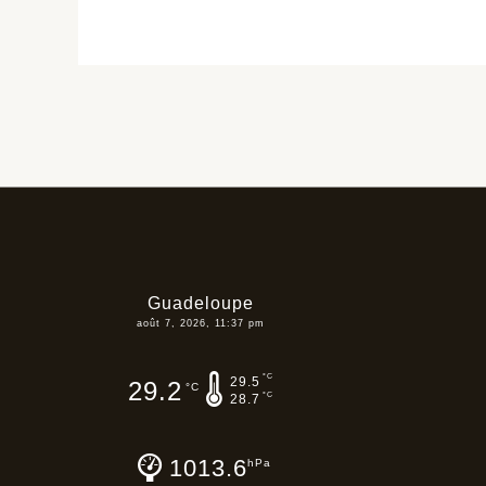
Guadeloupe
août 7, 2026, 11:37 pm
°C
29.5
29.2
°C
°C
28.7
1013.6
hPa