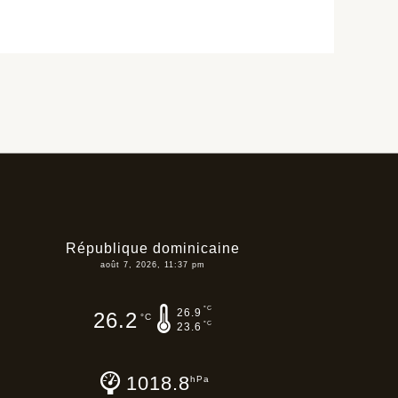
République dominicaine
août 7, 2026, 11:37 pm
°C
26.9
26.2
°C
°C
23.6
1018.8
hPa