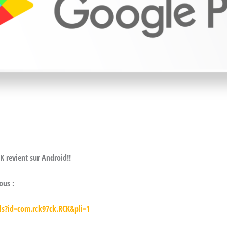
CK revient sur Android!!
ous :
ils?id=com.rck97ck.RCK&pli=1