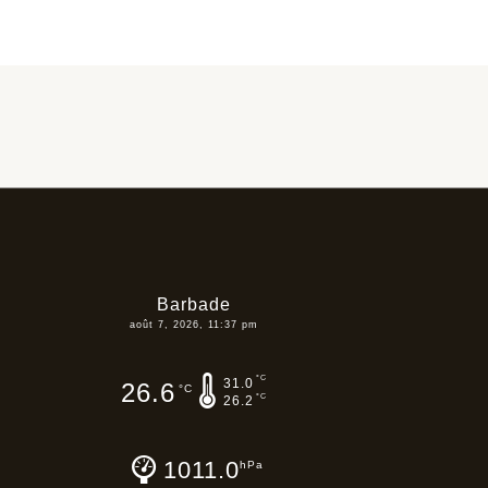
Barbade
août 7, 2026, 11:37 pm
°C
31.0
26.6
°C
°C
26.2
1011.0
hPa