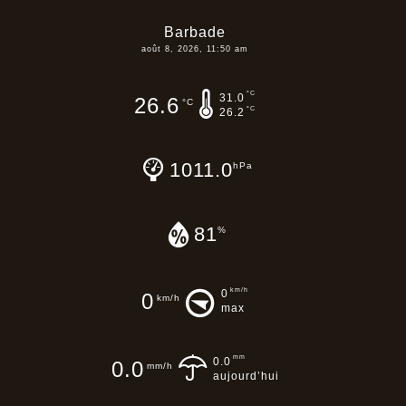
Barbade
août 8, 2026, 11:50 am
°C
31.0
26.6
°C
°C
26.2
1011.0
hPa
81
%
km/h
0
0
km/h
max
mm
0.0
0.0
mm/h
aujourd’hui