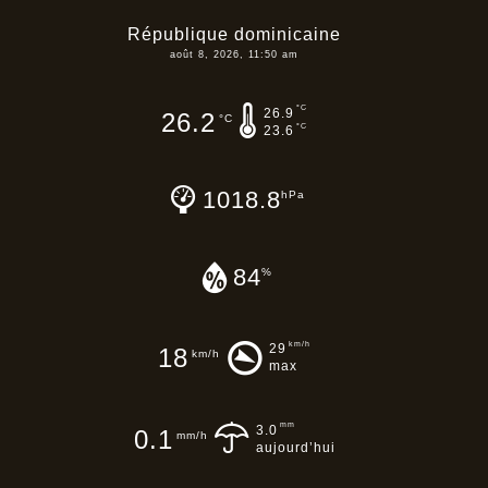
République dominicaine
août 8, 2026, 11:50 am
°C
26.9
26.2
°C
°C
23.6
1018.8
hPa
84
%
km/h
29
18
km/h
max
mm
3.0
0.1
mm/h
aujourd’hui