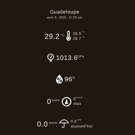
Guadeloupe
août 8, 2026, 11:50 am
°C
29.5
29.2
°C
°C
28.7
1013.6
hPa
96
%
km/h
0
0
km/h
max
mm
0.0
0.0
mm/h
aujourd’hui